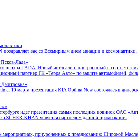
монавтики
поздравляет вас со Всемирным днем авиации и космонавтики.
«Псков-Лада»
кого центра LADA. Новый автосалон, построенный в соответств
ионный партнер ГК «Терра-Авто» по защите автомобилей, была
 Дмитровка»
tima. 19 марта презентация KIA Optima New состоялась в дилер
ас»
етербурге идет презентация самых последних новинок ОАО «Ав
арка SCHER-KHAN является партнером данной промоакции.
х мероприятиях, приуроченных к празднованию Широкой Маслен