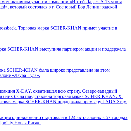
мом активном участии компании «Интей Лада». А 13 марта
!», который состоялся в г. Сосновый Бор Ленинградской
Crossback. Торговая марка SCHER-KHAN примет участие в
я марка SCHER-KHAN выступила партнером акции и поддержала
марка SCHER-KHAN была широко представлена на этом
лоне «Лаура-Тула».
оакция X-DAY, охватившая всю страну. Северо-западный
м из них была представлена торговая марка SCHER-KHAN. X-
 торговая марка SCHER-KHAN поддержала премьеру LADA Xray.
ция одновременно стартовала в 124 автосалонах в 57 городах
orCity Новая Рига».