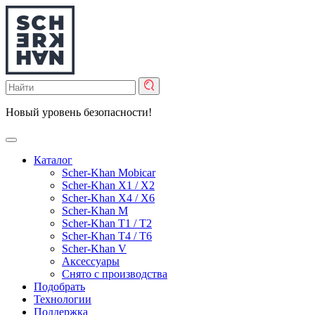
Новый уровень
безопасности!
Каталог
Scher-Khan Mobicar
Scher-Khan X1 / X2
Scher-Khan X4 / X6
Scher-Khan M
Scher-Khan T1 / T2
Scher-Khan T4 / T6
Scher-Khan V
Аксессуары
Снято с производства
Подобрать
Технологии
Поддержка