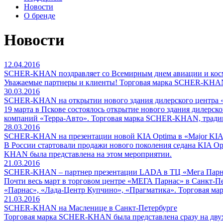
Новости
О бренде
Новости
12.04.2016
SCHER-KHAN поздравляет со Всемирным днем авиации и кос
Уважаемые партнеры и клиенты! Торговая марка SCHER-KHAN 
30.03.2016
SCHER-KHAN на открытии нового здания дилерского центра 
19 марта в Пскове состоялось открытие нового здания дилерс
компаний «Терра-Авто». Торговая марка SCHER-KHAN, традиц
28.03.2016
SCHER-KHAN на презентации новой KIA Optima в «Major KIA
В России стартовали продажи нового поколения седана KIA Op
KHAN была представлена на этом мероприятии.
21.03.2016
SCHER-KHAN – партнер презентации LADA в ТЦ «Мега Парн
Почти весь март в торговом центре «МЕГА Парнас» в Санкт-П
«Парнас», «Лада-Центр Купчино», «Прагматика». Торговая м
21.03.2016
SCHER-KHAN на Масленице в Санкт-Петербурге
Торговая марка SCHER-KHAN была представлена сразу на дву