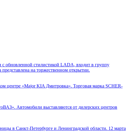
ии с обновленной стилистикой LADA, входит в группу
 представлена на торжественном открытии.
ском центре «Major KIA Дмитровка». Торговая марка SCHER-
тоВАЗ». Автомобили выставляются от дилерских центров
ицы в Санкт-Петербурге и Ленинградской области. 12 марта