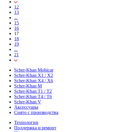
12
13
...
15
16
17
18
19
...
21
Scher-Khan Mobicar
Scher-Khan X1 / X2
Scher-Khan X4 / X6
Scher-Khan M
Scher-Khan T1 / T2
Scher-Khan T4 / T6
Scher-Khan V
Аксессуары
Снято с производства
Технологии
Поддержка и ремонт