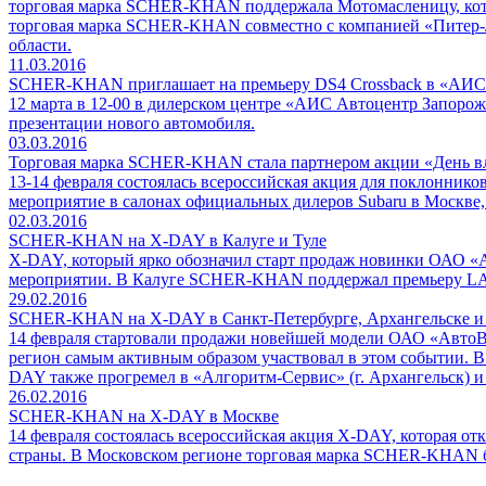
торговая марка SCHER-KHAN поддержала Мотомасленицу, кото
торговая марка SCHER-KHAN совместно с компанией «Питер-Лад
области.
11.03.2016
SCHER-KHAN приглашает на премьеру DS4 Crossback в «АИС
12 марта в 12-00 в дилерском центре «АИС Автоцентр Запоро
презентации нового автомобиля.
03.03.2016
Торговая марка SCHER-KHAN стала партнером акции «День в
13-14 февраля состоялась всероссийская акция для поклонни
мероприятие в салонах официальных дилеров Subaru в Москве
02.03.2016
SCHER-KHAN на X-DAY в Калуге и Туле
X-DAY, который ярко обозначил старт продаж новинки ОАО «
мероприятии. В Калуге SCHER-KHAN поддержал премьеру LADA 
29.02.2016
SCHER-KHAN на X-DAY в Санкт-Петербурге, Архангельске и 
14 февраля стартовали продажи новейшей модели ОАО «АвтоВ
регион самым активным образом участвовал в этом событии. 
DAY также прогремел в «Алгоритм-Сервис» (г. Архангельск) 
26.02.2016
SCHER-KHAN на X-DAY в Москве
14 февраля состоялась всероссийская акция X-DAY, которая о
страны. В Московском регионе торговая марка SCHER-KHAN бы