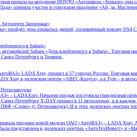
рая прошла на автодроме НОУДО «Автошкола «Зеркало» при са
а» приняла участие в городском празднике «Ай, да, Масленица
 Автоцентр Запорожье»
жье» пройдёт день открытых дверей, посвящённый новому DS4 
любленного в Subaru»
ков автомобилей Subaru «День влюбленного в Subaru». Торгова
, Санкт-Петербурге и Тюмени.
АвтоВАЗ» LADA Xray, прошел в 57 городах России. Торговая 
Xray в дилерском центре «АВЕС-Калуга», а в Туле – в автоса
Петрозаводске
АЗ» – LADAXray. Началом продаж послужила грандиозная пром
В Санкт-Петербурге X-DAY прошел в 11 автосалонах, и в каждо
и ПКФ «Слово» (г. Петрозаводск). И в этих дилерских центрах
ткрывала продажи новой модели ОАО «АвтоВАЗ» – LADA Xray. Ак
ла представлена в дилерских центрах «АвтоТехИнвест» и «Maj