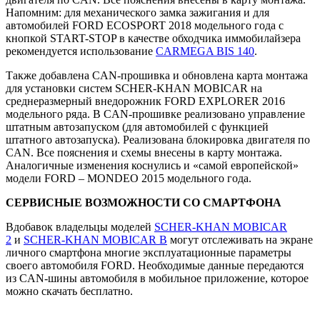
Напомним: для механического замка зажигания и для
автомобилей FORD ECOSPORT 2018 модельного года с
кнопкой START-STOP в качестве обходчика иммобилайзера
рекомендуется использование
CARMEGA BIS 140
.
Также добавлена CAN-прошивка и обновлена карта монтажа
для установки систем SCHER-KHAN MOBICAR на
среднеразмерный внедорожник FORD EXPLORER 2016
модельного ряда. В CAN-прошивке реализовано управление
штатным автозапуском (для автомобилей с функцией
штатного автозапуска). Реализована блокировка двигателя по
CAN. Все пояснения и схемы внесены в карту монтажа.
Аналогичные изменения коснулись и «самой европейской»
модели FORD – MONDEO 2015 модельного года.
СЕРВИСНЫЕ ВОЗМОЖНОСТИ СО СМАРТФОНА
Вдобавок владельцы моделей
SCHER-KHAN MOBICAR
2
и
SCHER-KHAN MOBICAR B
могут отслеживать на экране
личного смартфона многие эксплуатационные параметры
своего автомобиля FORD. Необходимые данные передаются
из CAN-шины автомобиля в мобильное приложение, которое
можно скачать бесплатно.