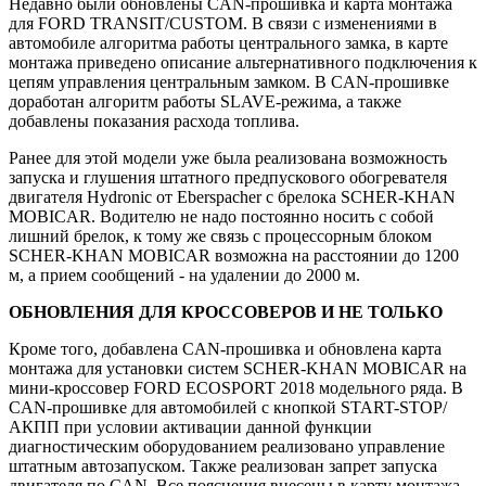
Недавно были обновлены CAN-прошивка и карта монтажа
для FORD TRANSIT/CUSTOM. В связи с изменениями в
автомобиле алгоритма работы центрального замка, в карте
монтажа приведено описание альтернативного подключения к
цепям управления центральным замком. В CAN-прошивке
доработан алгоритм работы SLAVE-режима, а также
добавлены показания расхода топлива.
Ранее для этой модели уже была реализована возможность
запуска и глушения штатного предпускового обогревателя
двигателя Hydronic от Eberspacher с брелока SCHER-KHAN
MOBICAR. Водителю не надо постоянно носить с собой
лишний брелок, к тому же связь с процессорным блоком
SCHER-KHAN MOBICAR возможна на расстоянии до 1200
м, а прием сообщений - на удалении до 2000 м.
ОБНОВЛЕНИЯ ДЛЯ КРОССОВЕРОВ И НЕ ТОЛЬКО
Кроме того, добавлена CAN-прошивка и обновлена карта
монтажа для установки систем SCHER-KHAN MOBICAR на
мини-кроссовер FORD ECOSPORT 2018 модельного ряда. В
CAN-прошивке для автомобилей с кнопкой START-STOP/
АКПП при условии активации данной функции
диагностическим оборудованием реализовано управление
штатным автозапуском. Также реализован запрет запуска
двигателя по CAN. Все пояснения внесены в карту монтажа.